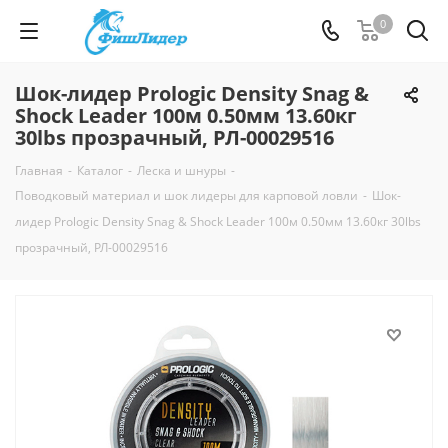
0
Шок-лидер Prologic Density Snag &
Shock Leader 100м 0.50мм 13.60кг
30lbs прозрачный, РЛ-00029516
Главная
-
Каталог
-
Леска и шнуры
-
Поводковый материал и шок лидеры для карповой ловли
-
Шок-
лидер Prologic Density Snag & Shock Leader 100м 0.50мм 13.60кг 30lbs
прозрачный, РЛ-00029516