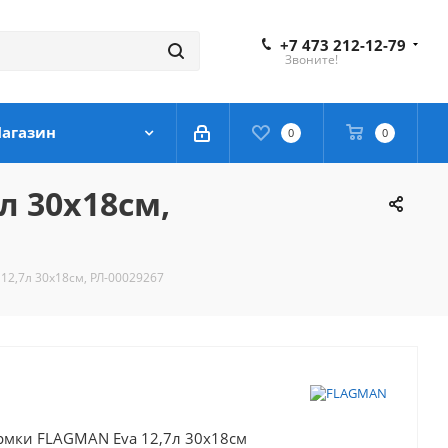
+7 473 212-12-79
Звоните!
агазин
0
0
л 30x18cм,
12,7л 30x18cм, РЛ-00029267
рмки FLAGMAN Eva 12,7л 30x18cм