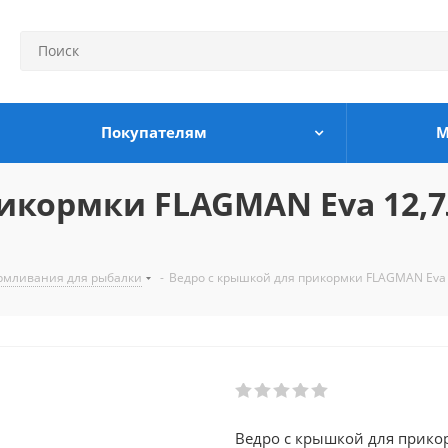
Покупателям
М
икормки FLAGMAN Eva 12,7
армливания для рыбалки
-
Ведро с крышкой для прикормки FLAGMAN Eva 
Ведро с крышкой для прико