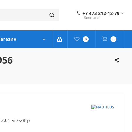
+7 473 212-12-79
Звоните!
агазин
0
0
956
2.01 м 7-28гр