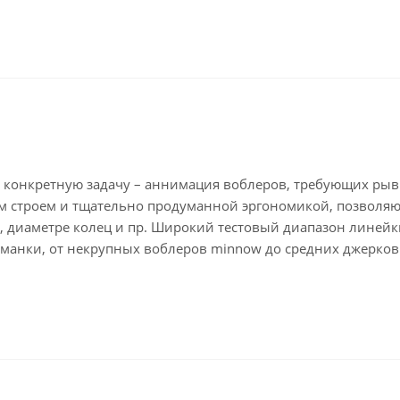
под конкретную задачу – аннимация воблеров, требующих ры
 строем и тщательно продуманной эргономикой, позволя
и, диаметре колец и пр. Широкий тестовый диапазон линейк
иманки, от некрупных воблеров minnow до средних джерков