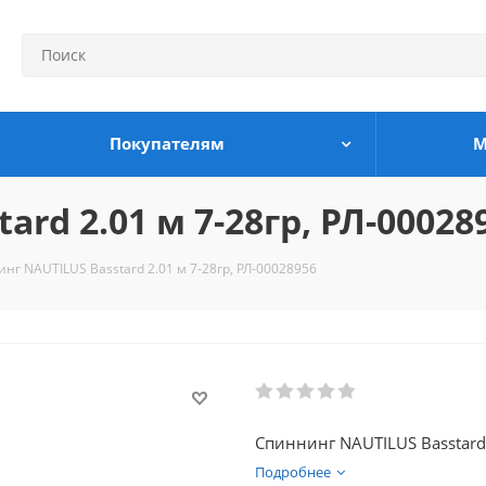
Покупателям
М
rd 2.01 м 7-28гр, РЛ-00028
нг NAUTILUS Basstard 2.01 м 7-28гр, РЛ-00028956
Спиннинг NAUTILUS Basstard 
Подробнее