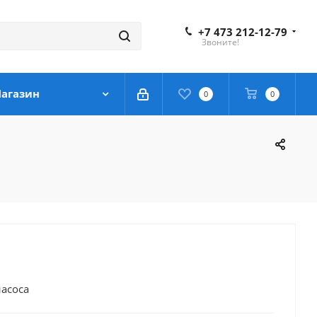
+7 473 212-12-79
Звоните!
агазин
0
0
насоса