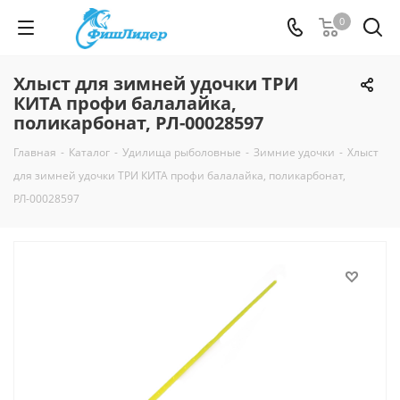
0
Хлыст для зимней удочки ТРИ
КИТА профи балалайка,
поликарбонат, РЛ-00028597
Главная
-
Каталог
-
Удилища рыболовные
-
Зимние удочки
-
Хлыст
для зимней удочки ТРИ КИТА профи балалайка, поликарбонат,
РЛ-00028597