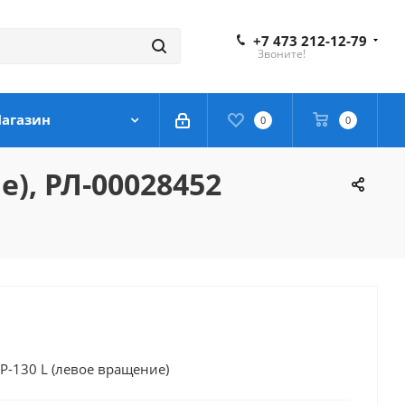
+7 473 212-12-79
Звоните!
агазин
0
0
), РЛ-00028452
-130 L (левое вращение)