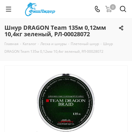
0
Шнур DRAGON Team 135м 0,12мм
10,4кг зеленый, РЛ-00028072
Главная
-
Каталог
-
Леска и шнуры
-
Плетеный шнур
-
Шнур
DRAGON Team 135м 0,12мм 10,4кг зеленый, РЛ-00028072