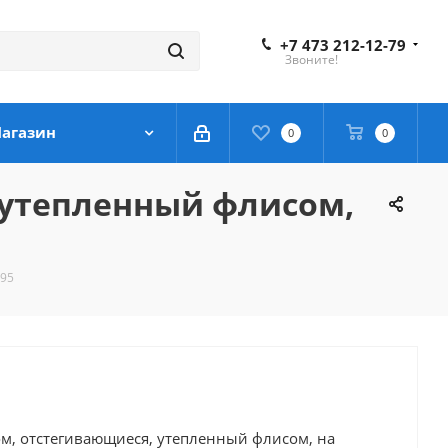
+7 473 212-12-79
Звоните!
агазин
0
0
 утепленный флисом,
295
м, отстегивающиеся, утепленный флисом, на