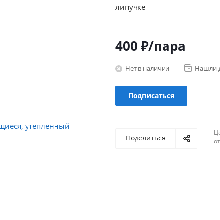
липучке
400
₽
/пара
Нет в наличии
Нашли 
Подписаться
Ц
Поделиться
о