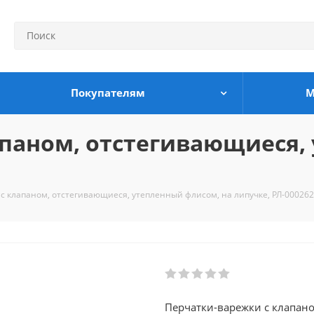
Покупателям
М
апаном, отстегивающиеся,
с клапаном, отстегивающиеся, утепленный флисом, на липучке, РЛ-00026
Перчатки-варежки с клапано