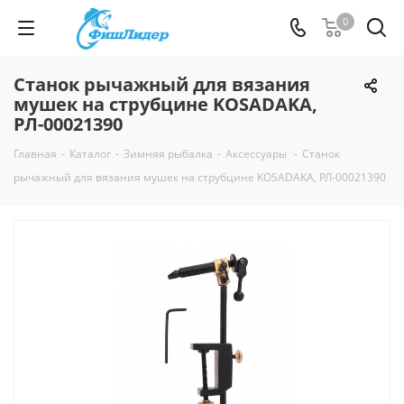
0
Cтанок рычажный для вязания
мушек на струбцине KOSADAKA,
РЛ-00021390
Главная
-
Каталог
-
Зимняя рыбалка
-
Аксессуары
-
Cтанок
рычажный для вязания мушек на струбцине KOSADAKA, РЛ-00021390