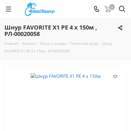
0
Шнур FAVORITE X1 PE 4 х 150м ,
РЛ-00020058
Главная
-
Каталог
-
Леска и шнуры
-
Плетеный шнур
-
Шнур
FAVORITE X1 PE 4 х 150м , РЛ-00020058