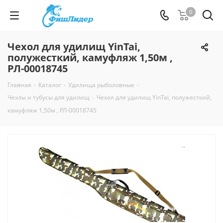
0
Чехол для удилищ YinTai,
полужесткий, камуфляж 1,50м ,
РЛ-00018745
Главная
-
Каталог
-
Удилища рыболовные
-
Чехлы и тубусы для удилищ
-
Чехол для удилищ YinTai, полужесткий,
камуфляж 1,50м , РЛ-00018745