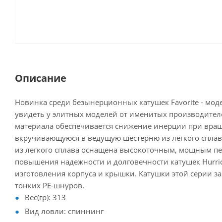
Описание
Новинка среди безынерционных катушек Favorite - мод
увидеть у элитных моделей от именитых производител
материала обеспечивается снижение инерции при вращ
вкручивающуюся в ведущую шестерню из легкого сплава
из легкого сплава оснащена высокоточным, мощным п
повышения надежности и долговечности катушек Hurri
изготовления корпуса и крышки. Катушки этой серии з
тонких PE-шнуров.
Вес(гр): 313
Вид ловли: спиннинг