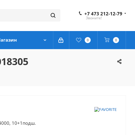
+7 473 212-12-79
Звоните!
агазин
0
0
018305
 4000, 10+1подш.