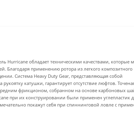
ель Hurricane обладает техническими качествами, которые 
ей. Благодаря применению ротора из легкого композитного
ении. Система Heavy Duty Gear, представляющая собой
 рукоятку катушки, гарантирует отсутствие люфтов. Точена
ередним фрикционом, собранном на основе карбоновых ша
cane при их конструировании были применен углепластик 
амечательно покажут себя при спиннинговой ловле с прим