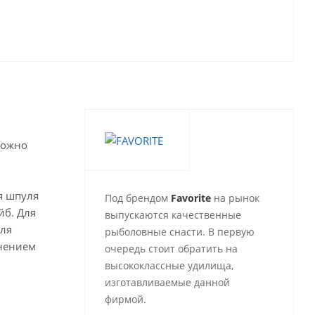
можно
я шпуля
Под брендом
Favorite
на рынок
йб. Для
выпускаются качественные
для
рыболовные снасти. В первую
енением
очередь стоит обратить на
высококлассные удилища,
изготавливаемые данной
фирмой.