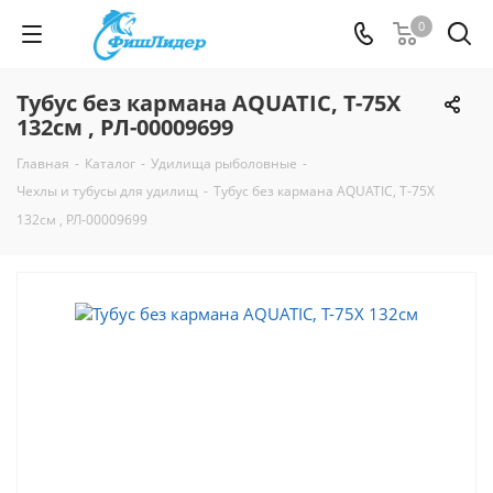
0
Тубус без кармана AQUATIC, Т-75Х
132см , РЛ-00009699
Главная
-
Каталог
-
Удилища рыболовные
-
Чехлы и тубусы для удилищ
-
Тубус без кармана AQUATIC, Т-75Х
132см , РЛ-00009699