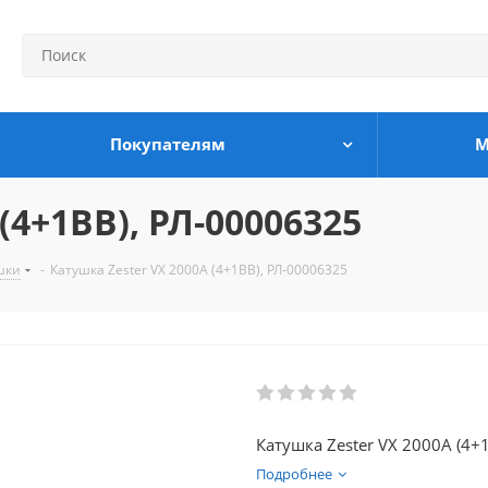
Покупателям
М
(4+1BB), РЛ-00006325
шки
-
Катушка Zester VX 2000A (4+1BB), РЛ-00006325
Катушка Zester VX 2000A (4+
Подробнее