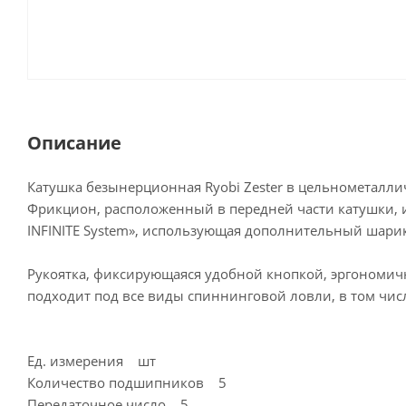
Описание
Катушка безынерционная Ryobi Zester в цельнометаллич
Фрикцион, расположенный в передней части катушки, и
INFINITE System», использующая дополнительный шар
Рукоятка, фиксирующаяся удобной кнопкой, эргономична
подходит под все виды спиннинговой ловли, в том числ
Ед. измерения шт
Количество подшипников 5
Передаточное число 5