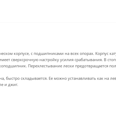
еском корпусе, с подшипниками на всех опорах. Корпус кату
меет сверхсрочную настройку усилия срабатывания. В стопо
икоподшипник. Перехлестывание лески предотвращается по
, быстро складывается. Ее можно устанавливать как на ле
е и джиг.