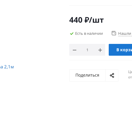
440
₽
/шт
Есть в наличии
Нашли 
В корз
Ц
Поделиться
о