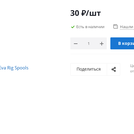
30
₽
/шт
Есть в наличии
Нашли 
В корз
Ц
Поделиться
о