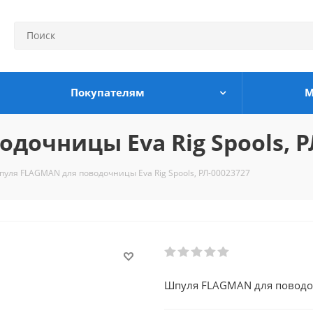
Покупателям
М
дочницы Eva Rig Spools, Р
пуля FLAGMAN для поводочницы Eva Rig Spools, РЛ-00023727
Шпуля FLAGMAN для поводоч