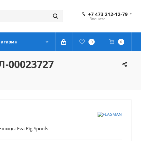
+7 473 212-12-79
Звоните!
агазин
0
0
Л-00023727
ницы Eva Rig Spools