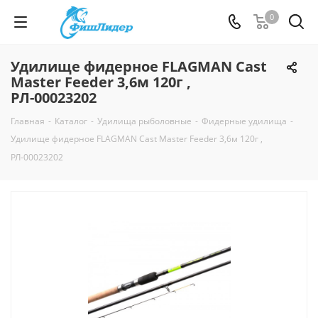
0
Удилище фидерное FLAGMAN Cast
Master Feeder 3,6м 120г ,
РЛ-00023202
Главная
-
Каталог
-
Удилища рыболовные
-
Фидерные удилища
-
Удилище фидерное FLAGMAN Cast Master Feeder 3,6м 120г ,
РЛ-00023202