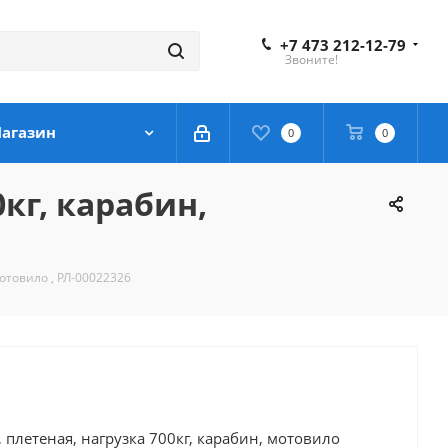
+7 473 212-12-79
Звоните!
агазин
0
0
кг, карабин,
мотовило , РЛ-00022326
 плетеная, нагрузка 700кг, карабин, мотовило