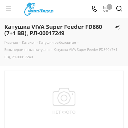
0
Катушка VIVA Super Feeder FD860
(7+1 BB), РЛ-00017249
Главная
-
Каталог
-
Катушки рыболовные
-
Безынерционные катушки
-
Катушка VIVA Super Feeder FD860 (7+1
BB), РЛ-00017249