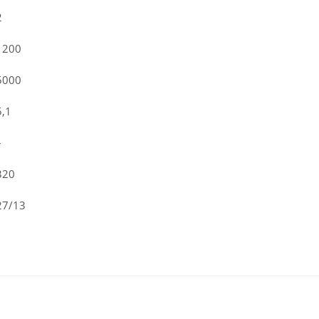
2
1200
5000
5,1
–
320
27/13