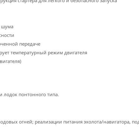
укция стартера для легкого и безопасного запуска
ь шума
сности
люченной передаче
ирует температурный режим двигателя
вигателя)
 лодок понтонного типа.
ходовых огней; реализации питания эхолота/навигатора, по