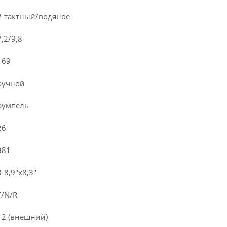
2-тактный/водяное
7,2/9,8
169
ручной
румпель
26
381
3-8,9"х8,3"
F/N/R
12 (внешний)