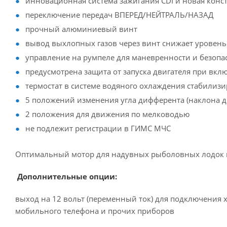
инновационная система зажигания CDI и новая констр
переключение передач ВПЕРЕД/НЕЙТРАЛЬ/НАЗАД
прочный алюминиевый винт
вывод выхлопных газов через винт снижает уровен
управление на румпеле для маневренности и безопа
предусмотрена защита от запуска двигателя при вк
термостат в системе водяного охлаждения стабилиз
5 положений изменения угла дифферента (наклона д
2 положения для движения по мелководью
не подлежит регистрации в ГИМС МЧС
Оптимальный мотор для надувных рыболовных лодок и
Дополнительные опции:
выход на 12 вольт (переменный ток) для подключения 
мобильного телефона и прочих приборов