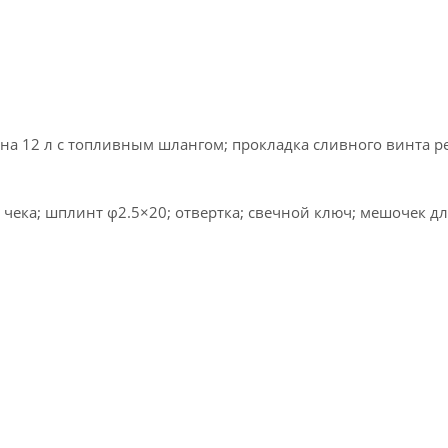
на 12 л с топливным шлангом; прокладка сливного винта р
; чека; шплинт φ2.5×20; отвертка; свечной ключ; мешочек д