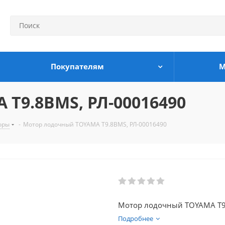
Покупателям
М
T9.8BMS, РЛ-00016490
оры
-
Мотор лодочный TOYAMA T9.8BMS, РЛ-00016490
Мотор лодочный TOYAMA T
Подробнее