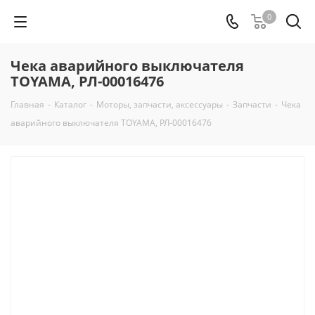
0
Чека аварийного выключателя
TOYAMA, РЛ-00016476
Главная
-
Каталог
-
Моторы, запчасти, аксессуары
-
Запчасти
-
Чека
аварийного выключателя TOYAMA, РЛ-00016476