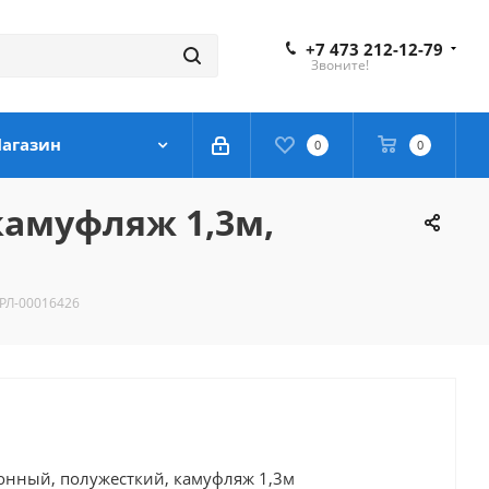
+7 473 212-12-79
Звоните!
агазин
0
0
камуфляж 1,3м,
 РЛ-00016426
онный, полужесткий, камуфляж 1,3м