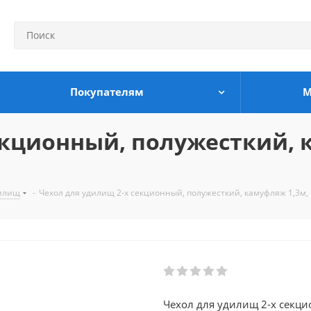
Покупателям
М
екционный, полужесткий, 
дилищ
-
Чехол для удилищ 2-х секционный, полужесткий, камуфляж 1,3м,
Чехол для удилищ 2-х секци