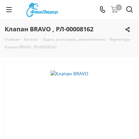
0
Клапан BRAVO , РЛ-00008162
Главная
-
Каталог
-
Лодки, аксессуары, ремкомплекты
-
Фурнитура
-
Клапан BRAVO , РЛ-00008162