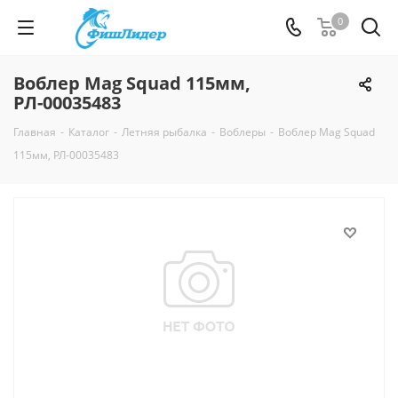
0
Воблер Mag Squad 115мм,
РЛ-00035483
Главная
-
Каталог
-
Летняя рыбалка
-
Воблеры
-
Воблер Mag Squad
115мм, РЛ-00035483