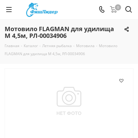
0
Мотовило FLAGMAN для удилища
M 4,5м, РЛ-00034906
Главная
-
Каталог
-
Летняя рыбалка
-
Мотовила
-
Мотовило
FLAGMAN для удилища M 4,5м, РЛ-00034906