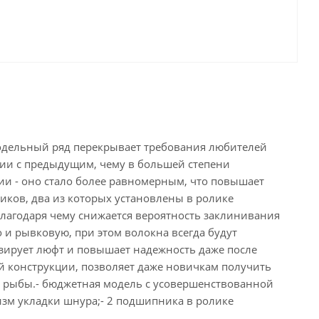
Модельный ряд перекрывает требования любителей
ении с предыдущим, чему в большей степени
и - оно стало более равномерным, что повышает
иков, два из которых установлены в ролике
благодаря чему снижается вероятность заклинивания
 и рывковую, при этом волокна всегда будут
изирует люфт и повышает надежность даже после
ой конструкции, позволяет даже новичкам получить
ю рыбы.- бюджетная модель с усовершенствованной
зм укладки шнура;- 2 подшипника в ролике