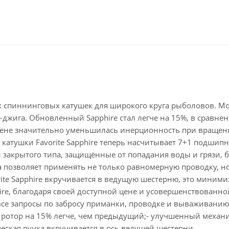
ных спиннинговых катушек для широкого круга рыболовов. 
-джига. Обновленный Sapphire стал легче на 15%, в сравн
амене значительно уменьшилась инерционность при вращени
катушки Favorite Sapphire теперь насчитывает 7+1 подшипн
закрытого типа, защищённые от попадания воды и грязи, 
 позволяет применять не только равномерную проводку, но
rite Sapphire вкручивается в ведущую шестерню, это миним
hire, благодаря своей доступной цене и усовершенствованн
все запросы по забросу приманки, проводке и вываживани
 ротор на 15% легче, чем предыдущий;- улучшенный механи
ческая ручка вкручивается в ось ведущей шестерни.