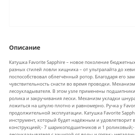
Описание
Катушка Favorite Sapphire – новое поколение бюджет
разных стилей ловли хищника – от ультралайта до хеви
поспособствовал облегчённый ротор. Благодаря его з
чувствительность снасти во время проводки. Механизм 
лесоукладывателя. В этом узле применены подшипники 
ролика и закручивания лески. Механизм укладки шнура
ложиться на шпулю плотно и равномерно. Ручка у Favo
продолжительной эксплуатации. Катушка Favorite Sapp
инструмент, который будет надёжным и удовлетворит 
конструкцией;- 7 шарикоподшипников и 1 роликовый;-
лесоукладывателя с защитой от воды и грязи;- металли