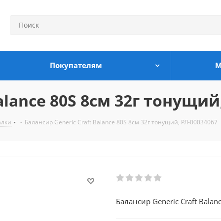
Покупателям
М
alance 80S 8см 32г тонущий
алки
-
Балансир Generic Craft Balance 80S 8см 32г тонущий, РЛ-00034067
Балансир Generic Craft Bala