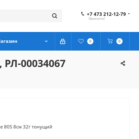
+7 473 212-12-79
Звоните!
агазин
0
0
, РЛ-00034067
nce 80S 8см 32г тонущий